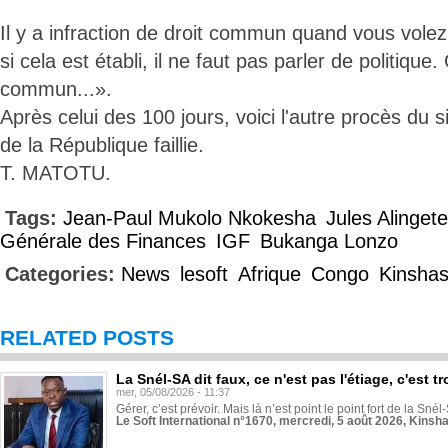
Il y a infraction de droit commun quand vous volez 
si cela est établi, il ne faut pas parler de politique.
commun...».
Après celui des 100 jours, voici l'autre procès du s
de la République faillie.
T. MATOTU.
Tags:
Jean-Paul Mukolo Nkokesha
Jules Alinget
Générale des Finances
IGF
Bukanga Lonzo
Categories:
News
lesoft
Afrique
Congo
Kinsha
RELATED POSTS
La Snél-SA dit faux, ce n'est pas l'étiage, c'est
mer, 05/08/2026 - 11:37
Gérer, c’est prévoir. Mais là n’est point le point fort de la Sn
Le Soft International n°1670, mercredi, 5 août 2026, Kinsh