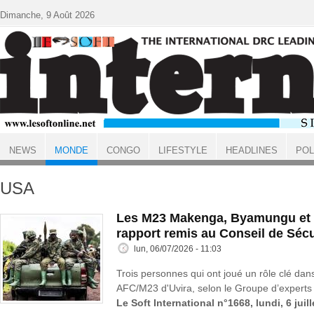
Aller au contenu principal
Dimanche, 9 Août 2026
NEWS
MONDE
CONGO
LIFESTYLE
HEADLINES
POL
ACCUEIL
MONDE
USA
Les M23 Makenga, Byamungu et 
rapport remis au Conseil de Sécu
lun, 06/07/2026 - 11:03
Trois personnes qui ont joué un rôle clé dans
AFC/M23 d'Uvira, selon le Groupe d’experts 
Le Soft International n°1668, lundi, 6 juil