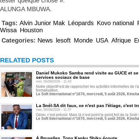
tester quelque chose ».
ALUNGA MBUWA.
Tags:
Alvin Junior Mak
Léopards
Kovo national
Wissa
Houston
Categories:
News
lesoft
Monde
USA
Afrique
E
RELATED POSTS
Daniel Mukoko Samba rend visite au GUCE et se
services sociaux de base
mer, 05/08/2026 - 11:43
Notre objectif est de rapprocher les activités informelles de l'
formalisation.
Le Soft International n°1670, mercredi, 5 août 2026, Kinsh
La Snél-SA dit faux, ce n'est pas l'étiage, c'est
mer, 05/08/2026 - 11:37
Gérer, c’est prévoir. Mais là n’est point le point fort de la Sn
Le Soft International n°1670, mercredi, 5 août 2026, Kinsh
À Bruxelles, Tony Kanku Shiku écoute