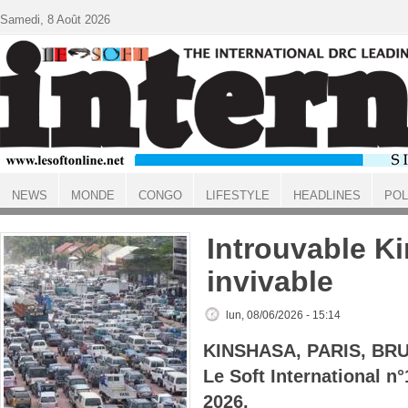
Aller au contenu principal
Samedi, 8 Août 2026
NEWS
MONDE
CONGO
LIFESTYLE
HEADLINES
POL
ACCUEIL
Introuvable K
invivable
lun, 08/06/2026 - 15:14
KINSHASA, PARIS, BR
Le Soft International n
2026.