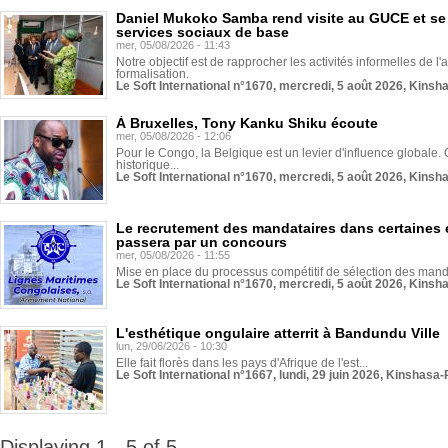
Daniel Mukoko Samba rend visite au GUCE et se
services sociaux de base
mer, 05/08/2026 - 11:43
Notre objectif est de rapprocher les activités informelles de l'
formalisation.
Le Soft International n°1670, mercredi, 5 août 2026, Kinsh
À Bruxelles, Tony Kanku Shiku écoute
mer, 05/08/2026 - 12:06
Pour le Congo, la Belgique est un levier d'influence globale. O
historique...
Le Soft International n°1670, mercredi, 5 août 2026, Kinsh
Le recrutement des mandataires dans certaines 
passera par un concours
mer, 05/08/2026 - 11:55
Mise en place du processus compétitif de sélection des manda
Le Soft International n°1670, mercredi, 5 août 2026, Kinsh
L'esthétique ongulaire atterrit à Bandundu Ville
lun, 29/06/2026 - 10:30
Elle fait florès dans les pays d'Afrique de l'est...
Le Soft International n°1667, lundi, 29 juin 2026, Kinshasa-
Displaying 1 - 5 of 5