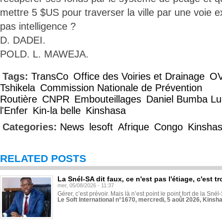
mettre 5 $US pour traverser la ville par une voie e
pas intelligence ?
D. DADEI.
POLD. L. MAWEJA.
Tags:
TransCo
Office des Voiries et Drainage
O
Tshikela
Commission Nationale de Prévention
Routière
CNPR
Embouteillages
Daniel Bumba Lu
l'Enfer
Kin-la belle
Kinshasa
Categories:
News
lesoft
Afrique
Congo
Kinsha
RELATED POSTS
La Snél-SA dit faux, ce n'est pas l'étiage, c'est
mer, 05/08/2026 - 11:37
Gérer, c’est prévoir. Mais là n’est point le point fort de la Sn
Le Soft International n°1670, mercredi, 5 août 2026, Kinsh