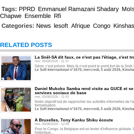
Tags:
PPRD
Emmanuel Ramazani Shadary
Moï
Chapwe
Ensemble
Rfi
Categories:
News
lesoft
Afrique
Congo
Kinsha
RELATED POSTS
La Snél-SA dit faux, ce n'est pas l'étiage, c'est
mer, 05/08/2026 - 11:37
Gérer, c’est prévoir. Mais là n’est point le point fort de la Sn
Le Soft International n°1670, mercredi, 5 août 2026, Kinsh
Daniel Mukoko Samba rend visite au GUCE et se
services sociaux de base
mer, 05/08/2026 - 11:43
Notre objectif est de rapprocher les activités informelles de l'
formalisation.
Le Soft International n°1670, mercredi, 5 août 2026, Kinsh
À Bruxelles, Tony Kanku Shiku écoute
mer, 05/08/2026 - 12:06
Pour le Congo, la Belgique est un levier d'influence globale. O
historique...