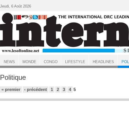
Aller au contenu principal
Jeudi, 6 Août 2026
NEWS
MONDE
CONGO
LIFESTYLE
HEADLINES
POL
ACCUEIL
Politique
Pages
« premier
‹ précédent
1
2
3
4
5