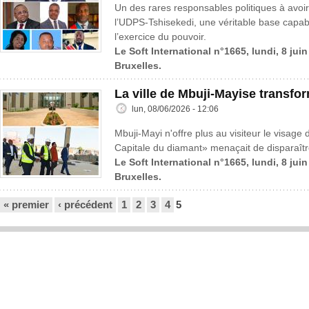
Un des rares responsables politiques à avoir 
l’UDPS-Tshisekedi, une véritable base cap
l’exercice du pouvoir.
Le Soft International n°1665, lundi, 8 jui
Bruxelles.
La ville de Mbuji-Mayise transfo
lun, 08/06/2026 - 12:06
Mbuji-Mayi n'offre plus au visiteur le visage 
Capitale du diamant» menaçait de disparaître
Le Soft International n°1665, lundi, 8 jui
Bruxelles.
Pages
« premier
‹ précédent
1
2
3
4
5