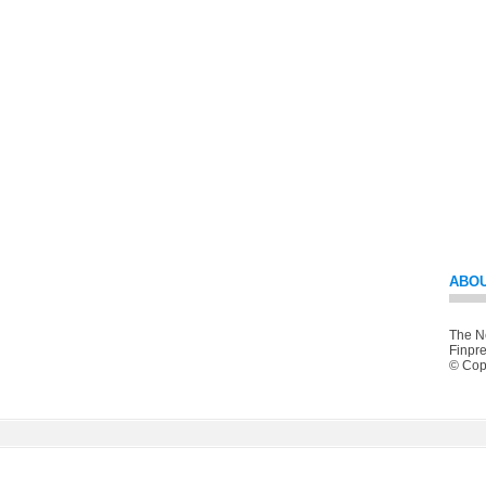
ABOU
The Ne
Finpre
© Copy