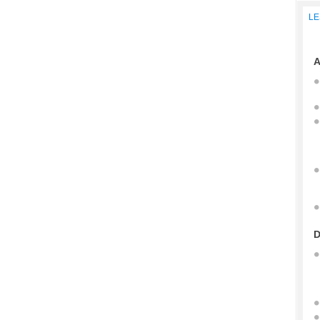
LE
A
D