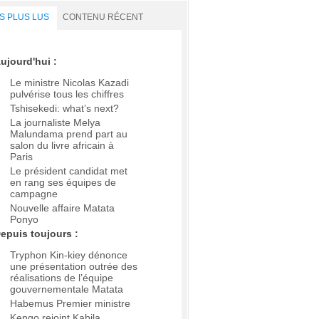
S PLUS LUS
CONTENU RÉCENT
ujourd'hui :
Le ministre Nicolas Kazadi
pulvérise tous les chiffres
Tshisekedi: what’s next?
La journaliste Melya
Malundama prend part au
salon du livre africain à
Paris
Le président candidat met
en rang ses équipes de
campagne
Nouvelle affaire Matata
Ponyo
epuis toujours :
Tryphon Kin-kiey dénonce
une présentation outrée des
réalisations de l’équipe
gouvernementale Matata
Habemus Premier ministre
Kengo rejoint Kabila