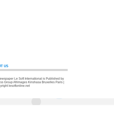
T US
wspaper Le Soft International is Published by
ss Group Afrimages Kinshasa Bruxelles Paris |
right lesoftonline.net