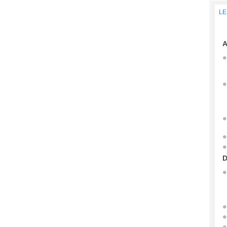
LE
A
D