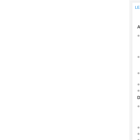
LE
A
D