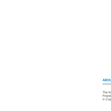
ABOU
The Ne
Finpre
© Copy