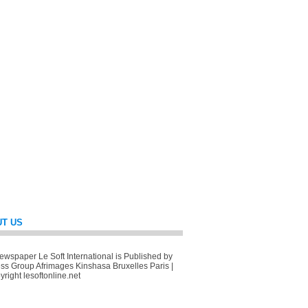
T US
wspaper Le Soft International is Published by
ss Group Afrimages Kinshasa Bruxelles Paris |
right lesoftonline.net