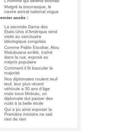
L’homme qui défend Boshab
Malgré la bourrasque, le
navire amiral national vogue
ernier accès :
La seconde Dame des
Etats-Unis d’Amérique rend
visite au sanctuaire
idéologique congolais
Comme Pablo Escobar, Atou
Matubuana arrêté, traîné
dans la rue, exposé au
mépris populaire
Comment il fit basculer la
majorité
Nos diplomates roulent teuf-
teuf, leur plus récent
véhicule a 30 ans d’âge
mais sous Mobutu, un
diplomate dut passer des
nuits à la belle étoile
Qui a pu ainsi exposer la
Première ministre ne sait
rien de rien