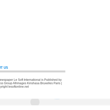
T US
wspaper Le Soft International is Published by
ss Group Afrimages Kinshasa Bruxelles Paris |
right lesoftonline.net