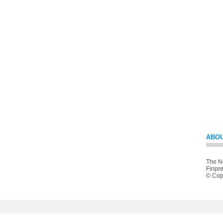
ABOU
The Ne
Finpre
© Copy