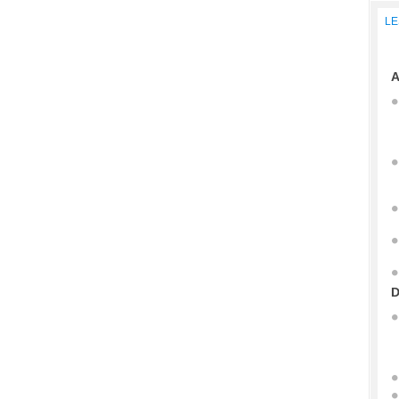
LE
A
D