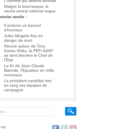
L’homme qui défend Boshab
Malgré la bourrasque, le
navire amiral national vogue
ernier accès :
Il entame un baroud
d’honneur
Jules Alingete Key en
danger de mort
Réunie autour de Tony
Kanku Shiku, la PEP-AAAP
se tient derrière le Chef de
l'État
La fin de Jean-Claude
Baende, l'Equateur en mille
morceaux
Le président candidat met
en rang ses équipes de
campagne
 us: