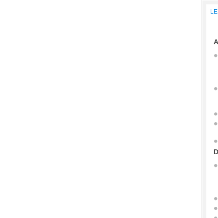
LE
A
D