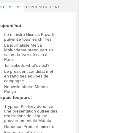
S PLUS LUS
CONTENU RÉCENT
ujourd'hui :
Le ministre Nicolas Kazadi
pulvérise tous les chiffres
La journaliste Melya
Malundama prend part au
salon du livre africain à
Paris
Tshisekedi: what’s next?
Le président candidat met
en rang ses équipes de
campagne
Nouvelle affaire Matata
Ponyo
epuis toujours :
Tryphon Kin-kiey dénonce
une présentation outrée des
réalisations de l’équipe
gouvernementale Matata
Habemus Premier ministre
Kengo rejoint Kabila