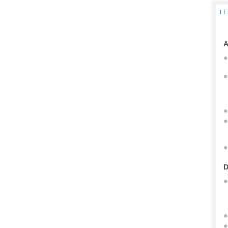
LE
A
D