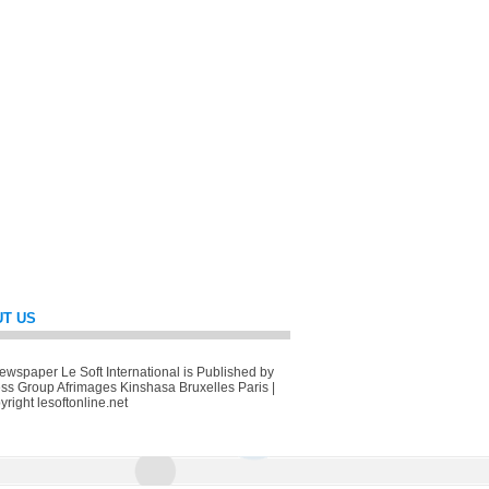
T US
wspaper Le Soft International is Published by
ss Group Afrimages Kinshasa Bruxelles Paris |
right lesoftonline.net