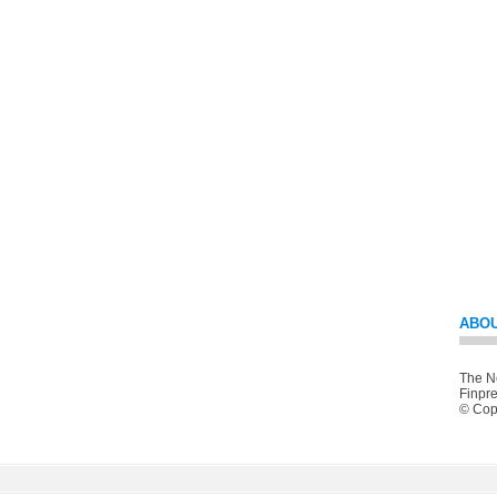
ABOU
The Ne
Finpre
© Copy