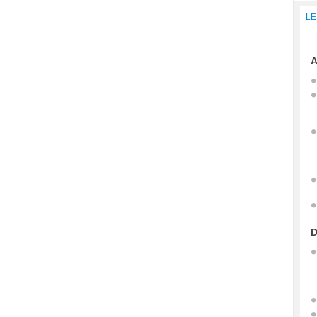
LE
A
D