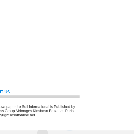
T US
wspaper Le Soft International is Published by
ss Group Afrimages Kinshasa Bruxelles Paris |
right lesoftonline.net