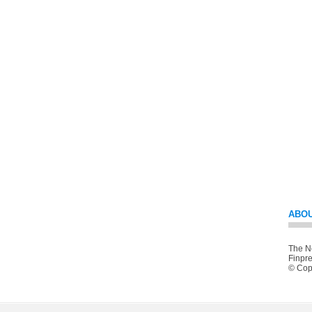
ABOU
The Ne
Finpre
© Copy