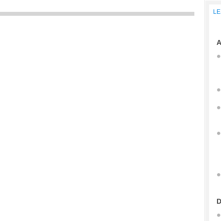
LE
A
D