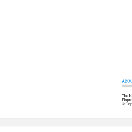
ABOU
The Ne
Finpre
© Copy