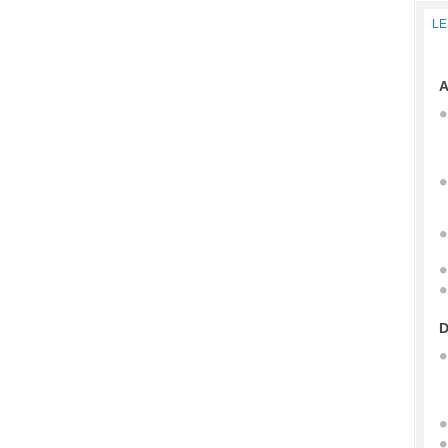
LE
A
D