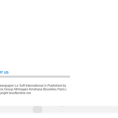
T US
wspaper Le Soft International is Published by
ss Group Afrimages Kinshasa Bruxelles Paris |
right lesoftonline.net