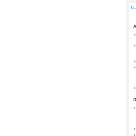
LE
A
D