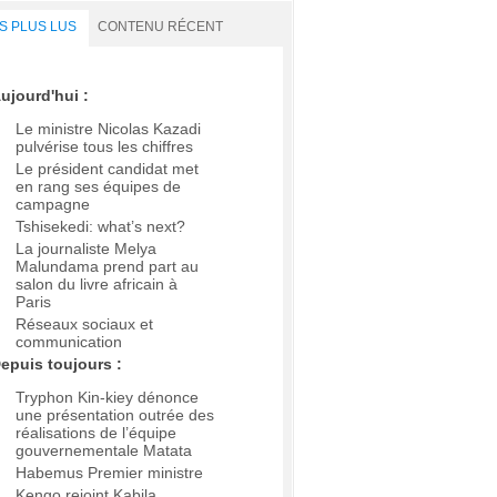
S PLUS LUS
CONTENU RÉCENT
ujourd'hui :
Le ministre Nicolas Kazadi
pulvérise tous les chiffres
Le président candidat met
en rang ses équipes de
campagne
Tshisekedi: what’s next?
La journaliste Melya
Malundama prend part au
salon du livre africain à
Paris
Réseaux sociaux et
communication
epuis toujours :
Tryphon Kin-kiey dénonce
une présentation outrée des
réalisations de l’équipe
gouvernementale Matata
Habemus Premier ministre
Kengo rejoint Kabila