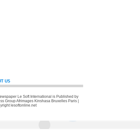
T US
wspaper Le Soft International is Published by
ss Group Afrimages Kinshasa Bruxelles Paris |
right lesoftonline.net