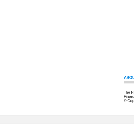
ABOU
The Ne
Finpre
© Copy