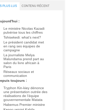
S PLUS LUS
CONTENU RÉCENT
ujourd'hui :
Le ministre Nicolas Kazadi
pulvérise tous les chiffres
Tshisekedi: what’s next?
Le président candidat met
en rang ses équipes de
campagne
La journaliste Melya
Malundama prend part au
salon du livre africain à
Paris
Réseaux sociaux et
communication
epuis toujours :
Tryphon Kin-kiey dénonce
une présentation outrée des
réalisations de l’équipe
gouvernementale Matata
Habemus Premier ministre
Kengo rejoint Kabila