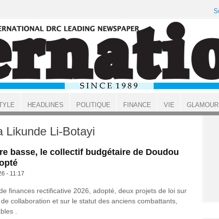
S
TYLE
HEADLINES
POLITIQUE
FINANCE
VIE
GLAMOUR
Likunde Li-Botayi
e basse, le collectif budgétaire de Doudou
opté
26 - 11:17
 de finances rectificative 2026, adopté, deux projets de loi sur
 de collaboration et sur le statut des anciens combattants,
bles .