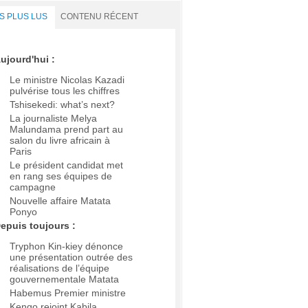
S PLUS LUS
CONTENU RÉCENT
ujourd'hui :
Le ministre Nicolas Kazadi
pulvérise tous les chiffres
Tshisekedi: what’s next?
La journaliste Melya
Malundama prend part au
salon du livre africain à
Paris
Le président candidat met
en rang ses équipes de
campagne
Nouvelle affaire Matata
Ponyo
epuis toujours :
Tryphon Kin-kiey dénonce
une présentation outrée des
réalisations de l’équipe
gouvernementale Matata
Habemus Premier ministre
Kengo rejoint Kabila