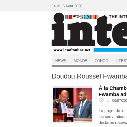
Aller au contenu principal
Jeudi, 6 Août 2026
NEWS
MONDE
CONGO
LIFES
ACCUEIL
Doudou Roussel Fwamba 
À la Chambr
Fwamba ad
lun, 06/07/20
Le projet de loi
les conventions
déclarés receva