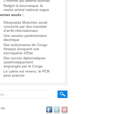
L’homme qui défend Boshab
Malgré la bourrasque, le
navire amiral national vogue
ernier accès :
Déogratias Mutombo serait
concerné par des mandats
d'arrêt internationaux
Une session parlementaire
électrique
Des actionnaires de Congo
Airways évoquent une
escroquerie d’Etat
Des succès diplomatiques
systématiquement
engrangés par le Congo
Le calme est revenu, le PCR
peut avancer
 us: