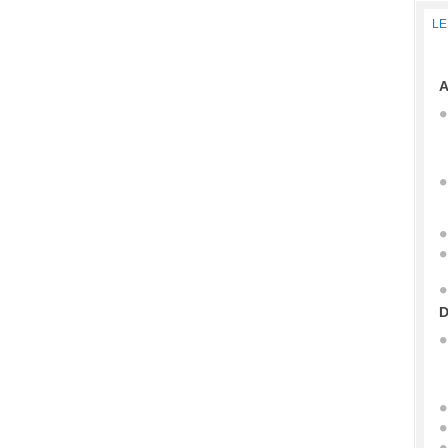
LE
A
D