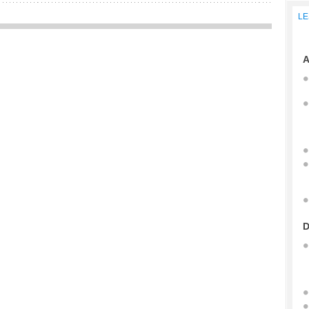
LE
A
D