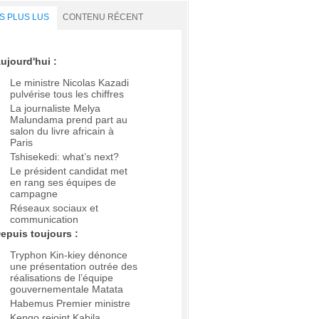
S PLUS LUS
CONTENU RÉCENT
ujourd'hui :
Le ministre Nicolas Kazadi
pulvérise tous les chiffres
La journaliste Melya
Malundama prend part au
salon du livre africain à
Paris
Tshisekedi: what’s next?
Le président candidat met
en rang ses équipes de
campagne
Réseaux sociaux et
communication
epuis toujours :
Tryphon Kin-kiey dénonce
une présentation outrée des
réalisations de l’équipe
gouvernementale Matata
Habemus Premier ministre
Kengo rejoint Kabila