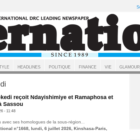
S
TYLE
HEADLINES
POLITIQUE
FINANCE
VIE
GLAMOUR
di
ekedi reçoit Ndayishimiye et Ramaphosa et
 à Sassou
26 - 11:48
s avec ses homologues de la sous-région...
tional n°1668, lundi, 6 juillet 2026, Kinshasa-Paris,