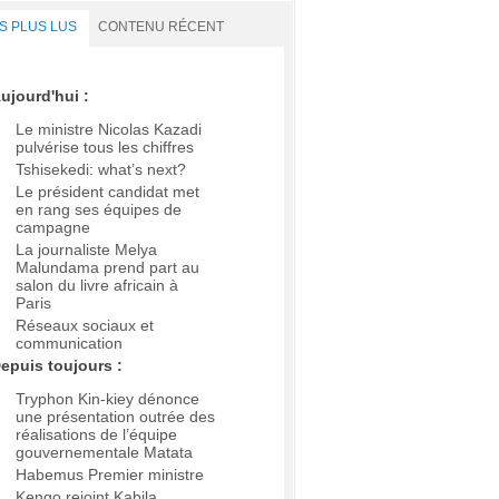
S PLUS LUS
CONTENU RÉCENT
ujourd'hui :
Le ministre Nicolas Kazadi
pulvérise tous les chiffres
Tshisekedi: what’s next?
Le président candidat met
en rang ses équipes de
campagne
La journaliste Melya
Malundama prend part au
salon du livre africain à
Paris
Réseaux sociaux et
communication
epuis toujours :
Tryphon Kin-kiey dénonce
une présentation outrée des
réalisations de l’équipe
gouvernementale Matata
Habemus Premier ministre
Kengo rejoint Kabila