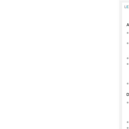
LE
A
D