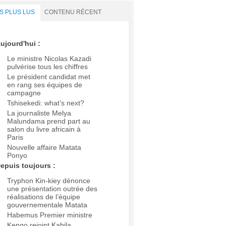
S PLUS LUS
CONTENU RÉCENT
ujourd'hui :
Le ministre Nicolas Kazadi
pulvérise tous les chiffres
Le président candidat met
en rang ses équipes de
campagne
Tshisekedi: what’s next?
La journaliste Melya
Malundama prend part au
salon du livre africain à
Paris
Nouvelle affaire Matata
Ponyo
epuis toujours :
Tryphon Kin-kiey dénonce
une présentation outrée des
réalisations de l’équipe
gouvernementale Matata
Habemus Premier ministre
Kengo rejoint Kabila