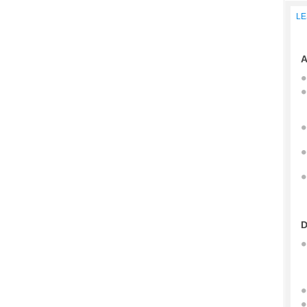
LE
A
D