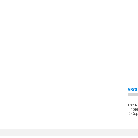
ABOU
The Ne
Finpre
© Copy