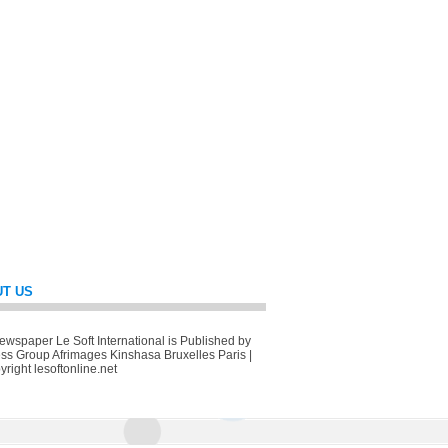
T US
wspaper Le Soft International is Published by
ss Group Afrimages Kinshasa Bruxelles Paris |
right lesoftonline.net