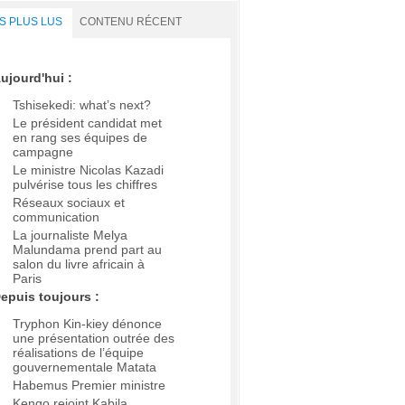
S PLUS LUS
CONTENU RÉCENT
ujourd'hui :
Tshisekedi: what’s next?
Le président candidat met
en rang ses équipes de
campagne
Le ministre Nicolas Kazadi
pulvérise tous les chiffres
Réseaux sociaux et
communication
La journaliste Melya
Malundama prend part au
salon du livre africain à
Paris
epuis toujours :
Tryphon Kin-kiey dénonce
une présentation outrée des
réalisations de l’équipe
gouvernementale Matata
Habemus Premier ministre
Kengo rejoint Kabila