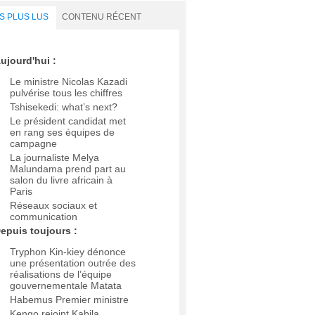
S PLUS LUS
CONTENU RÉCENT
ujourd'hui :
Le ministre Nicolas Kazadi
pulvérise tous les chiffres
Tshisekedi: what’s next?
Le président candidat met
en rang ses équipes de
campagne
La journaliste Melya
Malundama prend part au
salon du livre africain à
Paris
Réseaux sociaux et
communication
epuis toujours :
Tryphon Kin-kiey dénonce
une présentation outrée des
réalisations de l’équipe
gouvernementale Matata
Habemus Premier ministre
Kengo rejoint Kabila