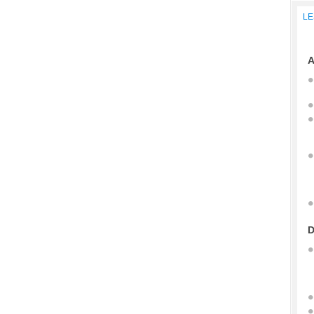
LE
A
D