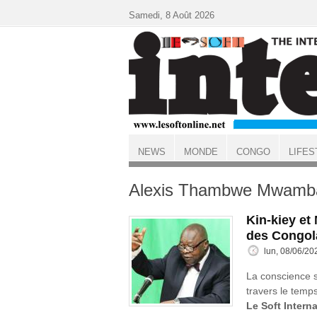
Aller au contenu principal
Samedi, 8 Août 2026
NEWS
MONDE
CONGO
LIFES
ACCUEIL
Alexis Thambwe Mwamb
Kin-kiey e
des Congol
lun, 08/06/20
La conscience s
travers le temps
Le Soft Interna