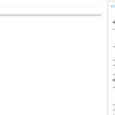
LE
A
D