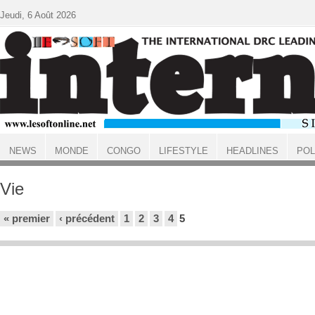
Aller au contenu principal
Jeudi, 6 Août 2026
NEWS
MONDE
CONGO
LIFESTYLE
HEADLINES
POL
ACCUEIL
Vie
Pages
« premier
‹ précédent
1
2
3
4
5