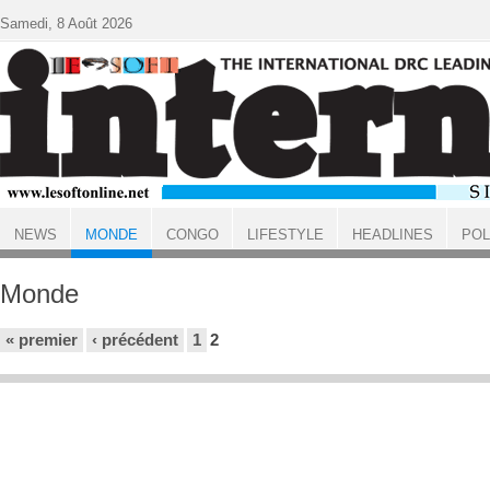
Aller au contenu principal
Samedi, 8 Août 2026
NEWS
MONDE
CONGO
LIFESTYLE
HEADLINES
POL
ACCUEIL
Monde
Pages
« premier
‹ précédent
1
2