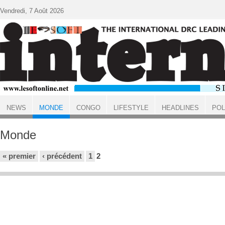
Aller au contenu principal
Vendredi, 7 Août 2026
NEWS
MONDE
CONGO
LIFESTYLE
HEADLINES
POL
ACCUEIL
Monde
Pages
« premier
‹ précédent
1
2