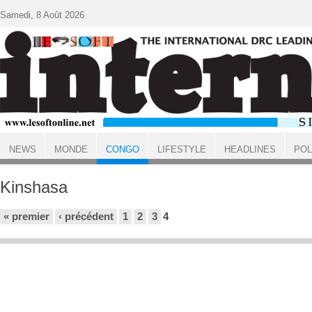
Aller au contenu principal
Samedi, 8 Août 2026
NEWS
MONDE
CONGO
LIFESTYLE
HEADLINES
POL
ACCUEIL
CONGO
Kinshasa
Pages
« premier
‹ précédent
1
2
3
4