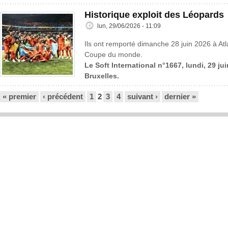
Historique exploit des Léopards
lun, 29/06/2026 - 11:09
Ils ont remporté dimanche 28 juin 2026 à Atl
Coupe du monde.
Le Soft International n°1667, lundi, 29 ju
Bruxelles.
Pages
« premier
‹ précédent
1
2
3
4
suivant ›
dernier »