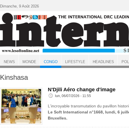
Aller au contenu principal
Dimanche, 9 Août 2026
NEWS
MONDE
CONGO
LIFESTYLE
HEADLINES
POL
ACCUEIL
CONGO
Kinshasa
N'Djili Aéro change d'image
lun, 06/07/2026 - 11:55
L'incroyable transmutation du pavillon histo
Le Soft International n°1668, lundi, 6 juil
Bruxelles.