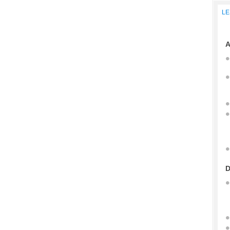
LE
A
D