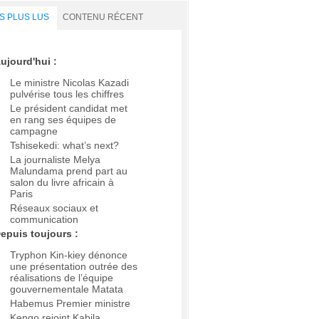
S PLUS LUS
CONTENU RÉCENT
ujourd'hui :
Le ministre Nicolas Kazadi
pulvérise tous les chiffres
Le président candidat met
en rang ses équipes de
campagne
Tshisekedi: what’s next?
La journaliste Melya
Malundama prend part au
salon du livre africain à
Paris
Réseaux sociaux et
communication
epuis toujours :
Tryphon Kin-kiey dénonce
une présentation outrée des
réalisations de l’équipe
gouvernementale Matata
Habemus Premier ministre
Kengo rejoint Kabila