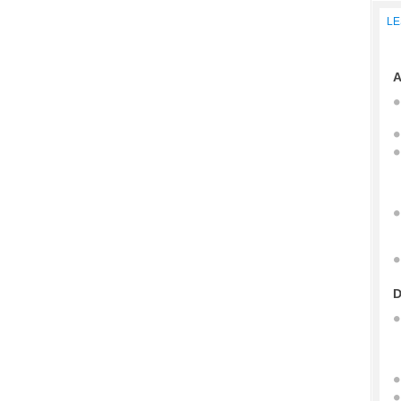
LE
A
D