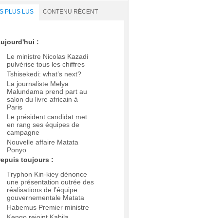
S PLUS LUS
CONTENU RÉCENT
ujourd'hui :
Le ministre Nicolas Kazadi
pulvérise tous les chiffres
Tshisekedi: what’s next?
La journaliste Melya
Malundama prend part au
salon du livre africain à
Paris
Le président candidat met
en rang ses équipes de
campagne
Nouvelle affaire Matata
Ponyo
epuis toujours :
Tryphon Kin-kiey dénonce
une présentation outrée des
réalisations de l’équipe
gouvernementale Matata
Habemus Premier ministre
Kengo rejoint Kabila