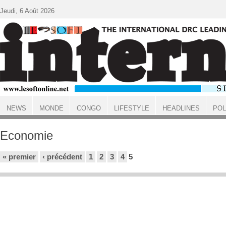
Aller au contenu principal
Jeudi, 6 Août 2026
NEWS
MONDE
CONGO
LIFESTYLE
HEADLINES
POL
ACCUEIL
Economie
Pages
« premier
‹ précédent
1
2
3
4
5