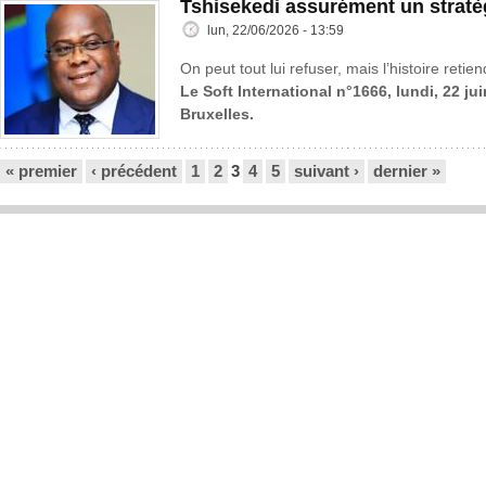
Tshisekedi assurément un stratè
lun, 22/06/2026 - 13:59
On peut tout lui refuser, mais l’histoire reti
Le Soft International n°1666, lundi, 22 ju
Bruxelles.
Pages
« premier
‹ précédent
1
2
3
4
5
suivant ›
dernier »