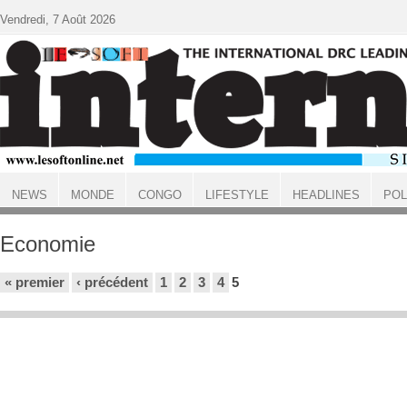
Aller au contenu principal
Vendredi, 7 Août 2026
NEWS
MONDE
CONGO
LIFESTYLE
HEADLINES
POL
ACCUEIL
Economie
Pages
« premier
‹ précédent
1
2
3
4
5