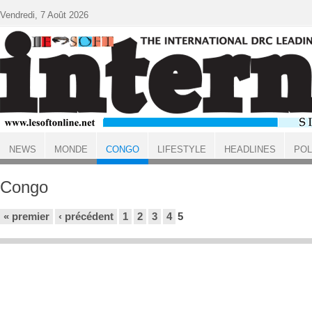
Aller au contenu principal
Vendredi, 7 Août 2026
NEWS
MONDE
CONGO
LIFESTYLE
HEADLINES
POL
ACCUEIL
Congo
Pages
« premier
‹ précédent
1
2
3
4
5