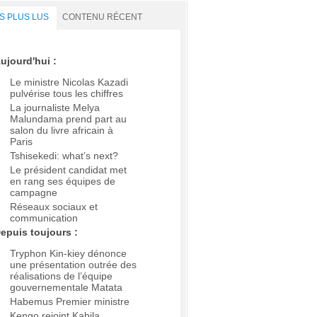
S PLUS LUS
CONTENU RÉCENT
ujourd'hui :
Le ministre Nicolas Kazadi
pulvérise tous les chiffres
La journaliste Melya
Malundama prend part au
salon du livre africain à
Paris
Tshisekedi: what’s next?
Le président candidat met
en rang ses équipes de
campagne
Réseaux sociaux et
communication
epuis toujours :
Tryphon Kin-kiey dénonce
une présentation outrée des
réalisations de l’équipe
gouvernementale Matata
Habemus Premier ministre
Kengo rejoint Kabila