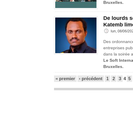
Bruxelles.
De lourds s
Katemb lim
lun, 08/06/20
Des ordonnances
entreprises publ
dans la soirée a
Le Soft Interna
Bruxelles.
Pages
« premier
‹ précédent
1
2
3
4
5