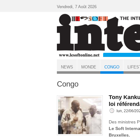
Aller au contenu principal
Vendredi, 7 Août 2026
NEWS
MONDE
CONGO
LIFES
ACCUEIL
Congo
Tony Kanku 
loi référend
lun, 22/06/20
Des ministres P
Le Soft Interna
Bruxelles.