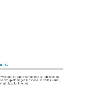
T US
wspaper Le Soft International is Published by
ss Group Afrimages Kinshasa Bruxelles Paris |
right lesoftonline.net