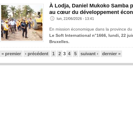
À Lodja, Daniel Mukoko Samba p
au cœur du développement éco
lun, 22/06/2026 - 13:41
En mission économique dans la province du 
Le Soft International n°1666, lundi, 22 ju
Bruxelles.
Pages
« premier
‹ précédent
1
2
3
4
5
suivant ›
dernier »