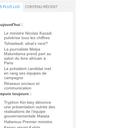
S PLUS LUS
CONTENU RÉCENT
ujourd'hui :
Le ministre Nicolas Kazadi
pulvérise tous les chiffres
Tshisekedi: what’s next?
La journaliste Melya
Malundama prend part au
salon du livre africain à
Paris
Le président candidat met
en rang ses équipes de
campagne
Réseaux sociaux et
communication
epuis toujours :
Tryphon Kin-kiey dénonce
une présentation outrée des
réalisations de l’équipe
gouvernementale Matata
Habemus Premier ministre
Kengo rejoint Kabila