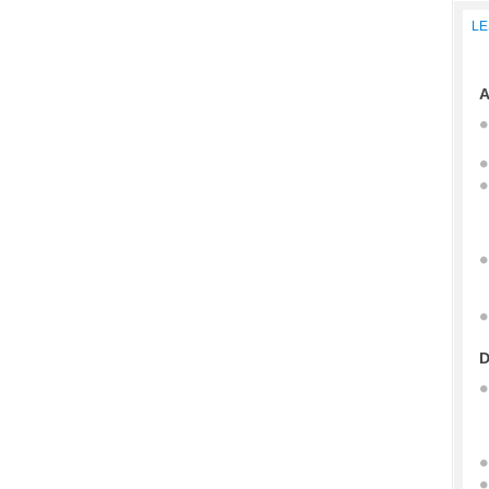
LE
A
D