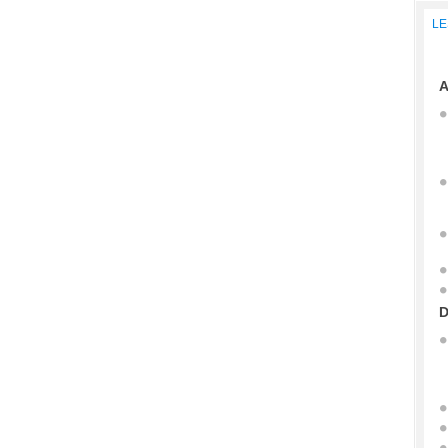
LE
A
D