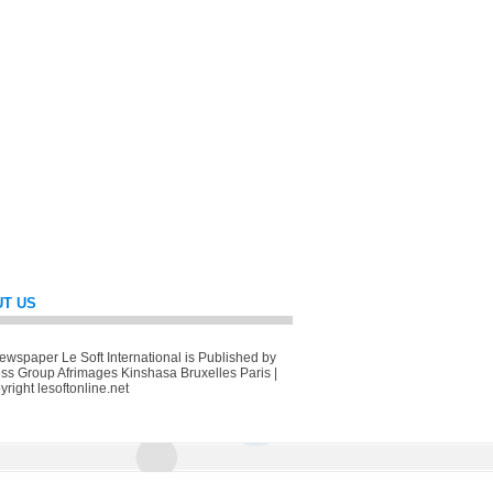
T US
wspaper Le Soft International is Published by
ss Group Afrimages Kinshasa Bruxelles Paris |
right lesoftonline.net