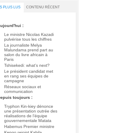
S PLUS LUS
CONTENU RÉCENT
ujourd'hui :
Le ministre Nicolas Kazadi
pulvérise tous les chiffres
La journaliste Melya
Malundama prend part au
salon du livre africain à
Paris
Tshisekedi: what’s next?
Le président candidat met
en rang ses équipes de
campagne
Réseaux sociaux et
communication
epuis toujours :
Tryphon Kin-kiey dénonce
une présentation outrée des
réalisations de l’équipe
gouvernementale Matata
Habemus Premier ministre
Kengo rejoint Kabila