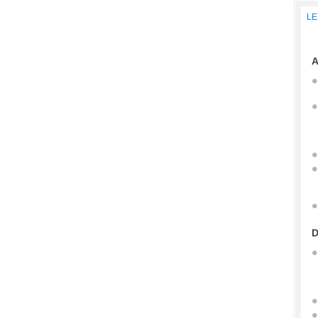
LE
A
D