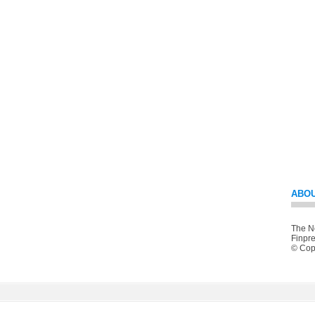
ABOU
The Ne
Finpre
© Copy