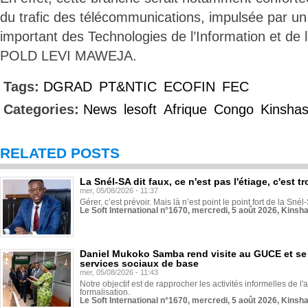
du trafic des télécommunications, impulsée par u
important des Technologies de l’Information et de
POLD LEVI MAWEJA.
Tags:
DGRAD
PT&NTIC
ECOFIN
FEC
Categories:
News
lesoft
Afrique
Congo
Kinsha
RELATED POSTS
La Snél-SA dit faux, ce n'est pas l'étiage, c'est
mer, 05/08/2026 - 11:37
Gérer, c’est prévoir. Mais là n’est point le point fort de la Sn
Le Soft International n°1670, mercredi, 5 août 2026, Kinsh
Daniel Mukoko Samba rend visite au GUCE et se
services sociaux de base
mer, 05/08/2026 - 11:43
Notre objectif est de rapprocher les activités informelles de l'
formalisation.
Le Soft International n°1670, mercredi, 5 août 2026, Kinsh