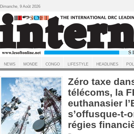
Aller au contenu principal
Dimanche, 9 Août 2026
NEWS
MONDE
CONGO
LIFESTYLE
HEADLINES
POL
ACCUEIL
Zéro taxe dans
télécoms, la 
euthanasier l’E
s’offusque-t-o
régies financi