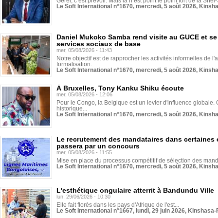
Gérer, c’est prévoir. Mais là n’est point le point fort de la Sn
Le Soft International n°1670, mercredi, 5 août 2026, Kinsh
Daniel Mukoko Samba rend visite au GUCE et se
services sociaux de base
mer, 05/08/2026 - 11:43
Notre objectif est de rapprocher les activités informelles de l'
formalisation.
Le Soft International n°1670, mercredi, 5 août 2026, Kinsh
À Bruxelles, Tony Kanku Shiku écoute
mer, 05/08/2026 - 12:06
Pour le Congo, la Belgique est un levier d'influence globale. O
historique...
Le Soft International n°1670, mercredi, 5 août 2026, Kinsh
Le recrutement des mandataires dans certaines 
passera par un concours
mer, 05/08/2026 - 11:55
Mise en place du processus compétitif de sélection des manda
Le Soft International n°1670, mercredi, 5 août 2026, Kinsh
L'esthétique ongulaire atterrit à Bandundu Ville
lun, 29/06/2026 - 10:30
Elle fait florès dans les pays d'Afrique de l'est...
Le Soft International n°1667, lundi, 29 juin 2026, Kinshasa-