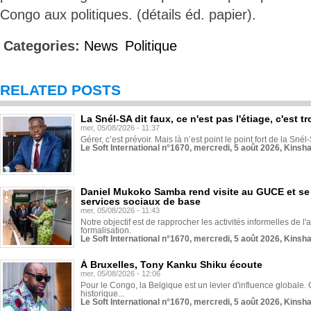
Congo aux politiques. (détails éd. papier).
Categories:
News
Politique
RELATED POSTS
La Snél-SA dit faux, ce n'est pas l'étiage, c'est
mer, 05/08/2026 - 11:37
Gérer, c’est prévoir. Mais là n’est point le point fort de la Sn
Le Soft International n°1670, mercredi, 5 août 2026, Kinsh
Daniel Mukoko Samba rend visite au GUCE et se
services sociaux de base
mer, 05/08/2026 - 11:43
Notre objectif est de rapprocher les activités informelles de l'
formalisation.
Le Soft International n°1670, mercredi, 5 août 2026, Kinsh
À Bruxelles, Tony Kanku Shiku écoute
mer, 05/08/2026 - 12:06
Pour le Congo, la Belgique est un levier d'influence globale. O
historique...
Le Soft International n°1670, mercredi, 5 août 2026, Kinsh