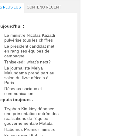
S PLUS LUS
CONTENU RÉCENT
ujourd'hui :
Le ministre Nicolas Kazadi
pulvérise tous les chiffres
Le président candidat met
en rang ses équipes de
campagne
Tshisekedi: what’s next?
La journaliste Melya
Malundama prend part au
salon du livre africain à
Paris
Réseaux sociaux et
communication
epuis toujours :
Tryphon Kin-kiey dénonce
une présentation outrée des
réalisations de l’équipe
gouvernementale Matata
Habemus Premier ministre
Kengo rejoint Kabila