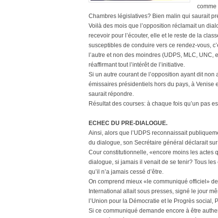
comme d
Chambres législatives? Bien malin qui saurait pr
Voilà des mois que l’opposition réclamait un dialo
recevoir pour l’écouter, elle et le reste de la clas
susceptibles de conduire vers ce rendez-vous, c’e
l’autre et non des moindres (UDPS, MLC, UNC, etc.
réaffirmant tout l’intérêt de l’initiative.
Si un autre courant de l’opposition ayant dit n
émissaires présidentiels hors du pays, à Venise en
saurait répondre.
Résultat des courses: à chaque fois qu’un pas est f
ECHEC DU PRE-DIALOGUE.
Ainsi, alors que l’UDPS reconnaissait publiquem
du dialogue, son Secrétaire général déclarait sur 
Cour constitutionnelle, «encore moins les actes qu
dialogue, si jamais il venait de se tenir? Tous le
qu’il n’a jamais cessé d’être.
On comprend mieux «le communiqué officiel» de 
International allait sous presses, signé le jou
l’Union pour la Démocratie et le Progrès social
Si ce communiqué demande encore à être authentif