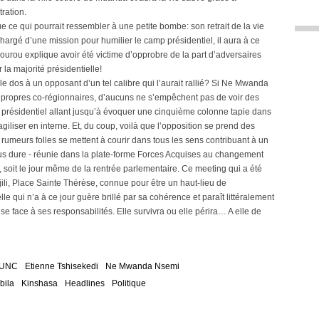
tration.
ce qui pourrait ressembler à une petite bombe: son retrait de la vie
é chargé d’une mission pour humilier le camp présidentiel, il aura à ce
ourou explique avoir été victime d’opprobre de la part d’adversaires
 la majorité présidentielle!
r le dos à un opposant d’un tel calibre qui l’aurait rallié? Si Ne Mwanda
s propres co-régionnaires, d’aucuns ne s’empêchent pas de voir des
 présidentiel allant jusqu’à évoquer une cinquième colonne tapie dans
agiliser en interne. Et, du coup, voilà que l’opposition se prend des
 rumeurs folles se mettent à courir dans tous les sens contribuant à un
us dure - réunie dans la plate-forme Forces Acquises au changement
soit le jour même de la rentrée parlementaire. Ce meeting qui a été
jili, Place Sainte Thérèse, connue pour être un haut-lieu de
lle qui n’a à ce jour guère brillé par sa cohérence et paraît littéralement
e face à ses responsabilités. Elle survivra ou elle périra… A elle de
UNC
Etienne Tshisekedi
Ne Mwanda Nsemi
bila
Kinshasa
Headlines
Politique