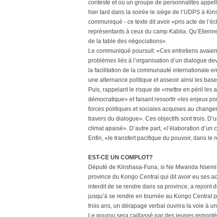
contesté et où un groupe de personnalités appelle 
hier tard dans la soirée le siège de l’UDPS à Kin
communiqué - ce texte dit avoir «pris acte de l’é
représentants à ceux du camp Kabila. Qu’Etienne
de la table des négociations».
Le communiqué poursuit: «Ces entretiens avaient p
problèmes liés à l’organisation d’un dialogue dev
la facilitation de la communauté internationale en
une alternance politique et asseoir ainsi les base
Puis, rappelant le risque de «mettre en péril le
démocratique» et faisant ressortir «les enjeux po
forces politiques et sociales acquises au change
travers du dialogue». Ces objectifs sont trois. D’
climat apaisé». D’autre part, «l’élaboration d’un
Enfin, «le transfert pacifique du pouvoir, dans le
EST-CE UN COMPLOT?
Député de Kinshasa-Funa, si Ne Mwanda Nsemi né 
province du Kongo Central qui dit avoir eu ses a
interdit de se rendre dans sa province, a rejoint 
jusqu’à se rendre en tournée au Kongo Central pr
trois ans, un dérapage verbal ouvrira la voie à 
Le gourou sera caillassé par des jeunes remontés