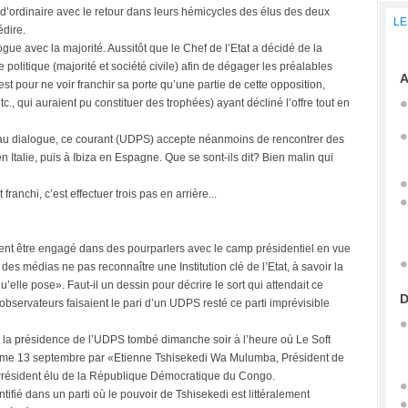
’ordinaire avec le retour dans leurs hémicycles des élus des deux
LE
édire.
gue avec la majorité. Aussitôt que le Chef de l’Etat a décidé de la
se politique (majorité et société civile) afin de dégager les préalables
A
st pour ne voir franchir sa porte qu’une partie de cette opposition,
, qui auraient pu constituer des trophées) ayant décliné l’offre tout en
on au dialogue, ce courant (UDPS) accepte néanmoins de rencontrer des
 Italie, puis à Ibiza en Espagne. Que se sont-ils dit? Bien malin qui
ranchi, c’est effectuer trois pas en arrière...
ent être engagé dans des pourparlers avec le camp présidentiel en vue
des médias ne pas reconnaître une Institution clé de l’Etat, à savoir la
’elle pose». Faut-il un dessin pour décrire le sort qui attendait ce
D
s observateurs faisaient le pari d’un UDPS resté ce parti imprévisible
la présidence de l’UDPS tombé dimanche soir à l’heure où Le Soft
r même 13 septembre par «Etienne Tshisekedi Wa Mulumba, Président de
, Président élu de la République Démocratique du Congo.
ié dans un parti où le pouvoir de Tshisekedi est littéralement