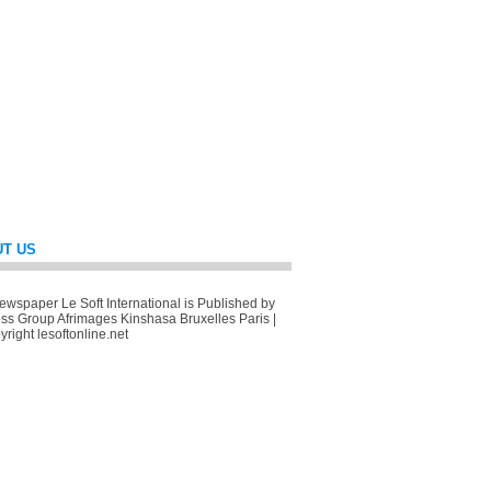
T US
wspaper Le Soft International is Published by
ss Group Afrimages Kinshasa Bruxelles Paris |
right lesoftonline.net