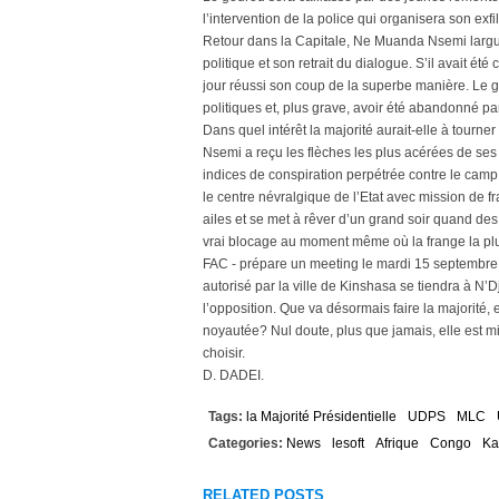
l’intervention de la police qui organisera son exfil
Retour dans la Capitale, Ne Muanda Nsemi largue 
politique et son retrait du dialogue. S’il avait ét
jour réussi son coup de la superbe manière. Le g
politiques et, plus grave, avoir été abandonné par
Dans quel intérêt la majorité aurait-elle à tourne
Nsemi a reçu les flèches les plus acérées de se
indices de conspiration perpétrée contre le camp
le centre névralgique de l’Etat avec mission de fr
ailes et se met à rêver d’un grand soir quand des
vrai blocage au moment même où la frange la pl
FAC - prépare un meeting le mardi 15 septembre, 
autorisé par la ville de Kinshasa se tiendra à N’D
l’opposition. Que va désormais faire la majorité, e
noyautée? Nul doute, plus que jamais, elle est mis
choisir.
D. DADEI.
Tags:
la Majorité Présidentielle
UDPS
MLC
Categories:
News
lesoft
Afrique
Congo
Ka
RELATED POSTS