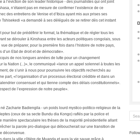
à l’éviction de son leader historique - des journalistes qui ont joint
shasa, n’étaient pas en mesure de confirmer l’existence de ce
chec des entretiens de Venise et d’Ibiza ayant mis aux prises ses
 Tshisekedi «a demandé à ses délégués de se retirer dès cet instant
D
our but de prédéfinir le format, la thématique et de régler tous les
ant se dérouler à Kinshasa entre les acteurs politiques congolais, sous
 vue de préparer, pour la première fois dans l’histoire de notre pays,
s d’un Etat de droit et de démocratie».
s acquis de nos longues années de lutte pour un changement
ur la Nation (...)», le communiqué «lance un appel solennel à toutes les
ment, de s’unir à nous pour poursuivre les objectifs recherchés au
une part, «l’organisation d’un processus électoral crédible et dans un
 calendrier consensuel et qui tienne compte des délais constitutionnels».
 respect de l’expression de notre peuple».
Zacharie Badiengila - un poids lourd mystico-politico-religieux de la
deptes (ceux de sa secte Bundu dia Kongo) raflés par la police et
de manière spectaculaire les thèses de la majorité présidentielle allant
êcher la parole pro-dialogue qui déboucherait sur une transition de
une déconvenue.
Follow
 dans la ville côtière de Muanda et aura la vie sauve grâce à