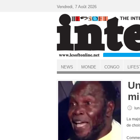
Aller au contenu principal
Vendredi, 7 Août 2026
NEWS
MONDE
CONGO
LIFES
ACCUEIL
Un
mi
lun
La major
de chois
Comment