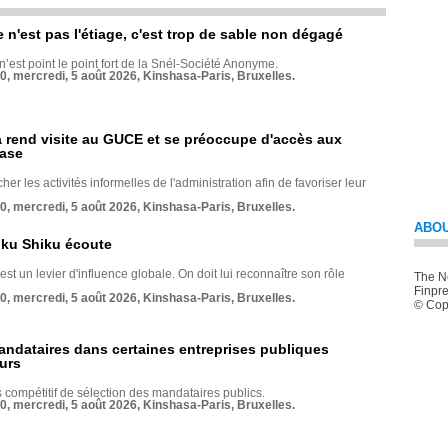
e n'est pas l'étiage, c'est trop de sable non dégagé
 n’est point le point fort de la Snél-Société Anonyme.
70, mercredi, 5 août 2026, Kinshasa-Paris, Bruxelles.
rend visite au GUCE et se préoccupe d'accès aux
base
her les activités informelles de l'administration afin de favoriser leur
70, mercredi, 5 août 2026, Kinshasa-Paris, Bruxelles.
ABOU
nku Shiku écoute
st un levier d'influence globale. On doit lui reconnaître son rôle
The Ne
Finpre
70, mercredi, 5 août 2026, Kinshasa-Paris, Bruxelles.
© Copy
andataires dans certaines entreprises publiques
urs
compétitif de sélection des mandataires publics.
70, mercredi, 5 août 2026, Kinshasa-Paris, Bruxelles.