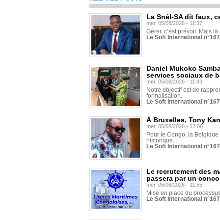
La Snél-SA dit faux, c
mer, 05/08/2026 - 11:37
Gérer, c’est prévoir. Mais là
Le Soft International n°16
Daniel Mukoko Samba 
services sociaux de 
mer, 05/08/2026 - 11:43
Notre objectif est de rapproc
formalisation.
Le Soft International n°16
À Bruxelles, Tony Ka
mer, 05/08/2026 - 12:06
Pour le Congo, la Belgique e
historique...
Le Soft International n°16
Le recrutement des m
passera par un conco
mer, 05/08/2026 - 11:55
Mise en place du processus 
Le Soft International n°16