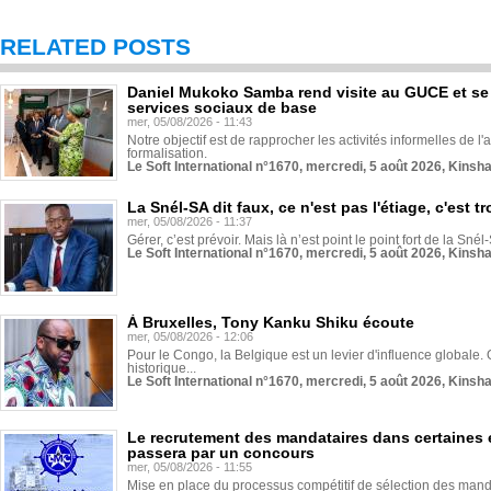
RELATED POSTS
Daniel Mukoko Samba rend visite au GUCE et se
services sociaux de base
mer, 05/08/2026 - 11:43
Notre objectif est de rapprocher les activités informelles de l'
formalisation.
Le Soft International n°1670, mercredi, 5 août 2026, Kinsh
La Snél-SA dit faux, ce n'est pas l'étiage, c'est
mer, 05/08/2026 - 11:37
Gérer, c’est prévoir. Mais là n’est point le point fort de la Sn
Le Soft International n°1670, mercredi, 5 août 2026, Kinsh
À Bruxelles, Tony Kanku Shiku écoute
mer, 05/08/2026 - 12:06
Pour le Congo, la Belgique est un levier d'influence globale. O
historique...
Le Soft International n°1670, mercredi, 5 août 2026, Kinsh
Le recrutement des mandataires dans certaines 
passera par un concours
mer, 05/08/2026 - 11:55
Mise en place du processus compétitif de sélection des manda