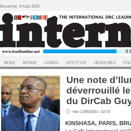
Aller au contenu principal
Dimanche, 9 Août 2026
NEWS
MONDE
CONGO
LIFESTYLE
HEADLINES
POL
ACCUEIL
Une note d’Il
déverrouillé le
du DirCab Gu
mer, 12/05/2021 - 02:53
KINSHASA, PARIS, BR