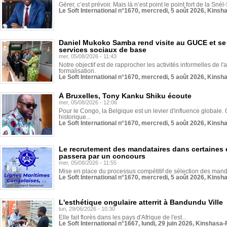
Gérer, c’est prévoir. Mais là n’est point le point fort de la Sn
Le Soft International n°1670, mercredi, 5 août 2026, Kinsh
Daniel Mukoko Samba rend visite au GUCE et se
services sociaux de base
mer, 05/08/2026 - 11:43
Notre objectif est de rapprocher les activités informelles de l'
formalisation.
Le Soft International n°1670, mercredi, 5 août 2026, Kinsh
À Bruxelles, Tony Kanku Shiku écoute
mer, 05/08/2026 - 12:06
Pour le Congo, la Belgique est un levier d'influence globale. O
historique...
Le Soft International n°1670, mercredi, 5 août 2026, Kinsh
Le recrutement des mandataires dans certaines 
passera par un concours
mer, 05/08/2026 - 11:55
Mise en place du processus compétitif de sélection des manda
Le Soft International n°1670, mercredi, 5 août 2026, Kinsh
L'esthétique ongulaire atterrit à Bandundu Ville
lun, 29/06/2026 - 10:30
Elle fait florès dans les pays d'Afrique de l'est...
Le Soft International n°1667, lundi, 29 juin 2026, Kinshasa-