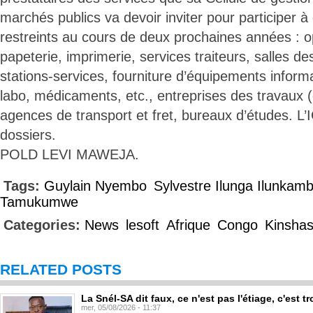
marchés publics va devoir inviter pour participer à
restreints au cours de deux prochaines années : 
papeterie, imprimerie, services traiteurs, salles d
stations-services, fourniture d’équipements inform
labo, médicaments, etc., entreprises des travaux (
agences de transport et fret, bureaux d’études. L’
dossiers.
POLD LEVI MAWEJA.
Tags:
Guylain Nyembo
Sylvestre Ilunga Ilunkam
Tamukumwe
Categories:
News
lesoft
Afrique
Congo
Kinsha
RELATED POSTS
La Snél-SA dit faux, ce n'est pas l'étiage, c'est
mer, 05/08/2026 - 11:37