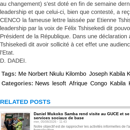
au changement) s’est doté en fin de semaine dern
leadership et que celui-ci, bien que contesté, a r
CENCO la fameuse lettre laissée par Etienne Tshi
leadership par la voix de Félix Tshisekedi dit pouv
Président de la République. Dans une déclaration à 
Tshisekedi dit avoir sollicité à cet effet une audi
l’Etat.
D. DADEI.
Tags:
Me Norbert Nkulu Kilombo
Joseph Kabila 
Categories:
News
lesoft
Afrique
Congo
Kabila
RELATED POSTS
Daniel Mukoko Samba rend visite au GUCE et se
services sociaux de base
mer, 05/08/2026 - 11:43
Notre objectif est de rapprocher les activités informelles de l'