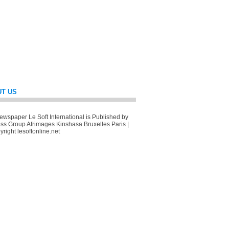
T US
wspaper Le Soft International is Published by
ss Group Afrimages Kinshasa Bruxelles Paris |
right lesoftonline.net