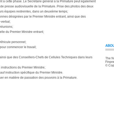
ent à cette phase. Le Secrétaire général à la Primature peut également
e de presse audiovisuelle de la Primature. Prise des photos des deux
eurs équipes restreintes, dans un deuxième temps;
rsonnes désignées par le Premier Ministre entrant, ainsi que des
-verbal;
 réunions;
elle du Premier Ministre entrant;
véhicule personnel;
ABOU
pour commencer le travail;
 ainsi que des Conseillers-Chefs de Cellules Techniques dans leurs
The Ne
Finpre
© Copy
 instructions du Premier Ministre;
sauf instruction spécifique du Premier Ministre.
iquer en matière de passation des pouvoirs à la Primature.