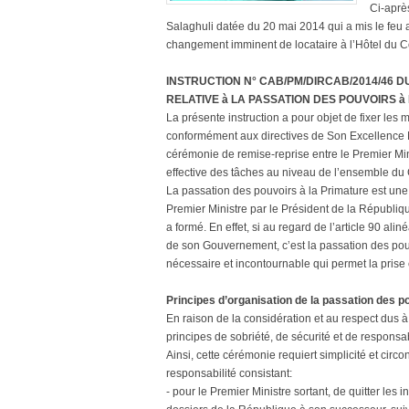
Ci-après
Salaghuli datée du 20 mai 2014 qui a mis le feu
changement imminent de locataire à l’Hôtel du C
INSTRUCTION N° CAB/PM/DIRCAB/2014/46 DU
RELATIVE à LA PASSATION DES POUVOIRS à
La présente instruction a pour objet de fixer les 
conformément aux directives de Son Excellence 
cérémonie de remise-reprise entre le Premier Minis
effective des tâches au niveau de l’ensemble du 
La passation des pouvoirs à la Primature est une
Premier Ministre par le Président de la Républiqu
a formé. En effet, si au regard de l’article 90 ali
de son Gouvernement, c’est la passation des pouvo
nécessaire et incontournable qui permet la prise e
Principes d’organisation de la passation des p
En raison de la considération et au respect dus à
principes de sobriété, de sécurité et de responsab
Ainsi, cette cérémonie requiert simplicité et cir
responsabilité consistant:
- pour le Premier Ministre sortant, de quitter les i