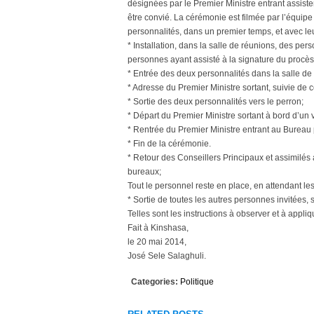
désignées par le Premier Ministre entrant assist
être convié. La cérémonie est filmée par l’équip
personnalités, dans un premier temps, et avec l
* Installation, dans la salle de réunions, des pe
personnes ayant assisté à la signature du procès
* Entrée des deux personnalités dans la salle de
* Adresse du Premier Ministre sortant, suivie de c
* Sortie des deux personnalités vers le perron;
* Départ du Premier Ministre sortant à bord d’un 
* Rentrée du Premier Ministre entrant au Bureau 
* Fin de la cérémonie.
* Retour des Conseillers Principaux et assimilés
bureaux;
Tout le personnel reste en place, en attendant les
* Sortie de toutes les autres personnes invitées, 
Telles sont les instructions à observer et à appl
Fait à Kinshasa,
le 20 mai 2014,
José Sele Salaghuli.
Categories:
Politique