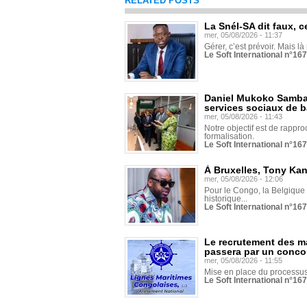
RELATED POSTS
La Snél-SA dit faux, c
mer, 05/08/2026 - 11:37
Gérer, c’est prévoir. Mais là
Le Soft International n°16
Daniel Mukoko Samba 
services sociaux de 
mer, 05/08/2026 - 11:43
Notre objectif est de rapproc
formalisation.
Le Soft International n°16
À Bruxelles, Tony Ka
mer, 05/08/2026 - 12:06
Pour le Congo, la Belgique e
historique...
Le Soft International n°16
Le recrutement des m
passera par un conco
mer, 05/08/2026 - 11:55
Mise en place du processus 
Le Soft International n°16