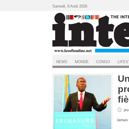
Aller au contenu principal
Samedi, 8 Août 2026
NEWS
MONDE
CONGO
LIFES
ACCUEIL
Un
pr
fi
jeu
Jamais f