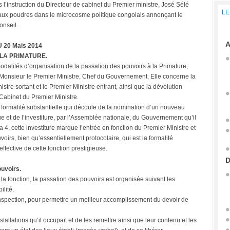
 l’instruction du Directeur de cabinet du Premier ministre, José Sélé
LE
 aux poudres dans le microcosme politique congolais annonçant le
onseil.
A
 20 Mais 2014
 LA PRIMATURE.
modalités d’organisation de la passation des pouvoirs à la Primature,
Monsieur le Premier Ministre, Chef du Gouvernement. Elle concerne la
tre sortant et le Premier Ministre entrant, ainsi que la dévolution
Cabinet du Premier Ministre.
 formalité substantielle qui découle de la nomination d’un nouveau
e et de l’investiture, par l’Assemblée nationale, du Gouvernement qu’il
néa 4, cette investiture marque l’entrée en fonction du Premier Ministre et
irs, bien qu’essentiellement protocolaire, qui est la formalité
ffective de cette fonction prestigieuse.
D
ouvoirs.
 la fonction, la passation des pouvoirs est organisée suivant les
ilité.
conspection, pour permettre un meilleur accomplissement du devoir de
nstallations qu’il occupait et de les remettre ainsi que leur contenu et les