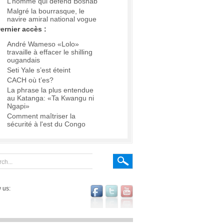
L’homme qui défend Boshab
Malgré la bourrasque, le
navire amiral national vogue
ernier accès :
André Wameso «Lolo»
travaille à effacer le shilling
ougandais
Seti Yale s’est éteint
CACH où t’es?
La phrase la plus entendue
au Katanga: «Ta Kwangu ni
Ngapi»
Comment maîtriser la
sécurité à l'est du Congo
 us: