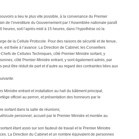
uvoirs a lieu le plus vite possible, à la convenance du Premier
main de l’investiture du Gouvernement par l’Assemblée nationale paraît
10 heures, soit l’après-midi à 15 heures, dans l’hypothèse où la
arge de la Cellule Protocole. Pour des raisons de sécurité et de tenue,
re, est fixée à l’avance. La Direction de Cabinet, les Conseillers
s-Chefs de Cellules Techniques, côté Premier Ministre sortant, y
onnes, côté Premier Ministre entrant, y sont également admis, par
 peut être réduit de part et d’autre au regard des contraintes liées aux
suivante:
Ministre entrant et installation au hall du bâtiment principal;
rtège officiel au perron, et présentation des honneurs par le
tre sortant dans la salle de réunions;
 véhicule personnel, accueil par le Premier Ministre et montée au
ortant étant assis sur son fauteuil de travail et le Premier Ministre
places. La Direction du Cabinet et un nombre équivalent de personnes