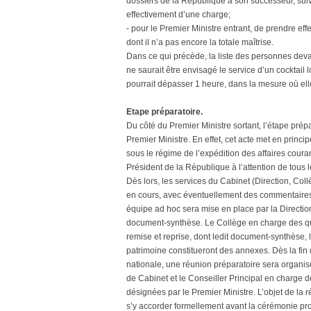
dossiers de la République à son successeur, suivan
effectivement d’une charge;
- pour le Premier Ministre entrant, de prendre eff
dont il n’a pas encore la totale maîtrise.
Dans ce qui précède, la liste des personnes devant
ne saurait être envisagé le service d’un cocktail
pourrait dépasser 1 heure, dans la mesure où ell
Etape préparatoire.
Du côté du Premier Ministre sortant, l’étape pré
Premier Ministre. En effet, cet acte met en princip
sous le régime de l’expédition des affaires cour
Président de la République à l’attention de tou
Dès lors, les services du Cabinet (Direction, Coll
en cours, avec éventuellement des commentaires 
équipe ad hoc sera mise en place par la Directi
document-synthèse. Le Collège en charge des que
remise et reprise, dont ledit document-synthèse, l
patrimoine constitueront des annexes. Dès la fi
nationale, une réunion préparatoire sera organisé
de Cabinet et le Conseiller Principal en charge 
désignées par le Premier Ministre. L’objet de la
s’y accorder formellement avant la cérémonie pr